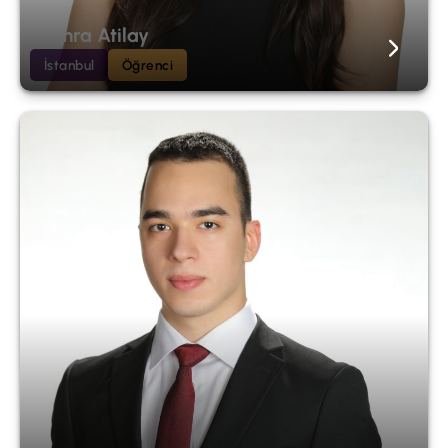
Semra Atilay
İstanbul
Öğrenci