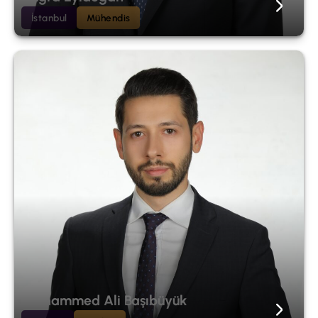
İstanbul
Mühendis
Muhammed Ali Başıbüyük