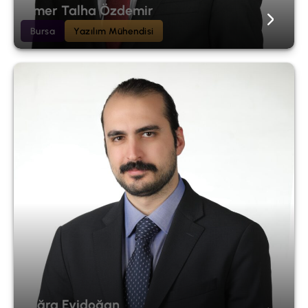
Ömer Talha Özdemir
Bursa
Yazılım Mühendisi
Buğra Eyidoğan