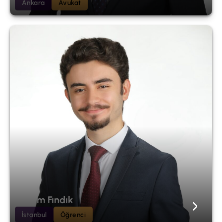
Ankara
Avukat
Erdem Fındık
İstanbul
Öğrenci