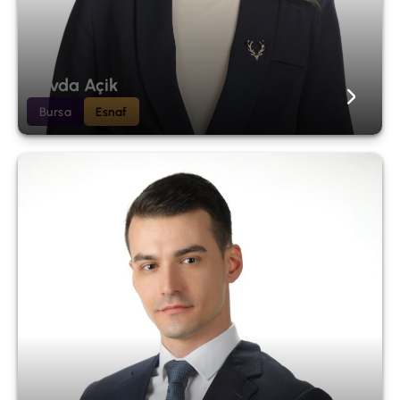
Sevda Açik
Bursa
Esnaf