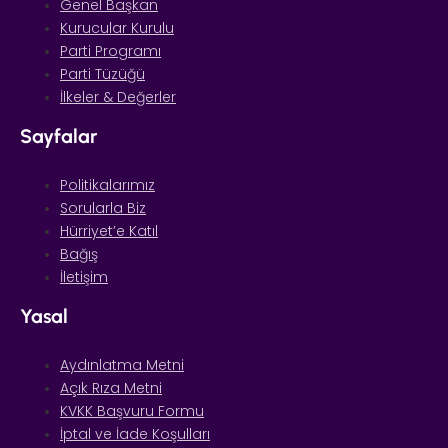
Genel Başkan
Kurucular Kurulu
Parti Programı
Parti Tüzüğü
İlkeler & Değerler
Sayfalar
Politikalarımız
Sorularla Biz
Hürriyet’e Katıl
Bağış
İletişim
Yasal
Aydınlatma Metni
Açık Rıza Metni
KVKK Başvuru Formu
İptal ve İade Koşulları