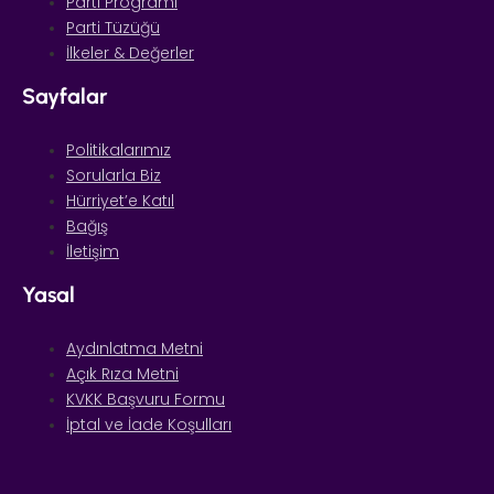
Parti Programı
Parti Tüzüğü
İlkeler & Değerler
Sayfalar
Politikalarımız
Sorularla Biz
Hürriyet’e Katıl
Bağış
İletişim
Yasal
Aydınlatma Metni
Açık Rıza Metni
KVKK Başvuru Formu
İptal ve İade Koşulları